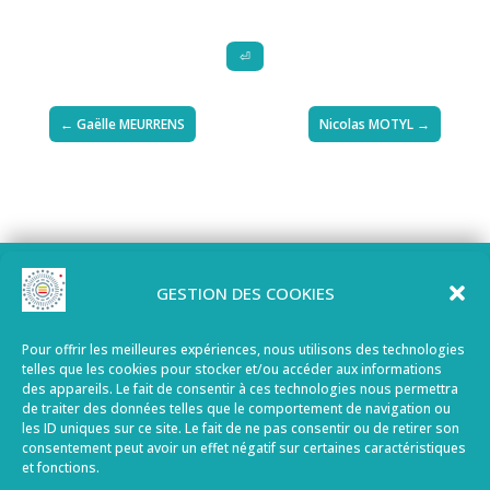
⏎
←
Gaëlle MEURRENS
Nicolas MOTYL
→
GESTION DES COOKIES
Ecogeos
3, rue du Colonel Touny
Pour offrir les meilleures expériences, nous utilisons des technologies
telles que les cookies pour stocker et/ou accéder aux informations
62 000 Arras (France)
des appareils. Le fait de consentir à ces technologies nous permettra
de traiter des données telles que le comportement de navigation ou
les ID uniques sur ce site. Le fait de ne pas consentir ou de retirer son
Tél. : + 33 (0)3 21 15 55 70
consentement peut avoir un effet négatif sur certaines caractéristiques
et fonctions.
Fax : + 33 (0)3 62 02 45 25