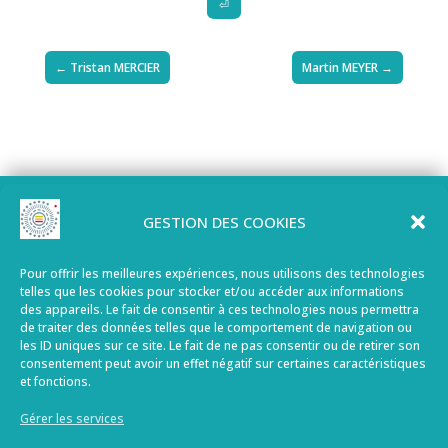
⏎
←
Tristan MERCIER
Martin MEYER
→
GESTION DES COOKIES
Ecogeos
3, rue du Colonel Touny
Pour offrir les meilleures expériences, nous utilisons des technologies
telles que les cookies pour stocker et/ou accéder aux informations
62 000 Arras (France)
des appareils. Le fait de consentir à ces technologies nous permettra
de traiter des données telles que le comportement de navigation ou
les ID uniques sur ce site. Le fait de ne pas consentir ou de retirer son
Tél. : + 33 (0)3 21 15 55 70
consentement peut avoir un effet négatif sur certaines caractéristiques
et fonctions.
Fax : + 33 (0)3 62 02 45 25
Gérer les services