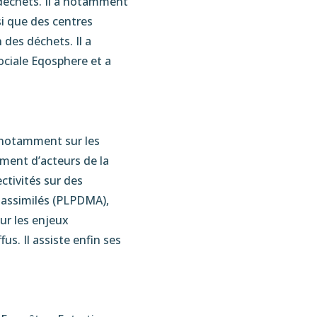
 déchets. Il a notamment
i que des centres
 des déchets. Il a
sociale Eqosphere et a
, notamment sur les
ment d’acteurs de la
ectivités sur des
 assimilés (PLPDMA),
sur les enjeux
s. Il assiste enfin ses