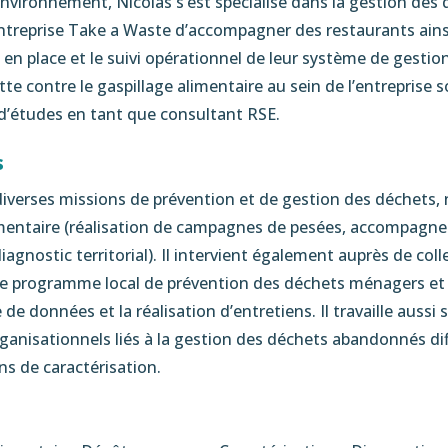
nvironnement, Nicolas s’est spécialisé dans la gestion des
entreprise Take a Waste d’accompagner des restaurants ains
 en place et le suivi opérationnel de leur système de gestion
te contre le gaspillage alimentaire au sein de l’entreprise 
n d’études en tant que consultant RSE.
s
diverses missions de prévention et de gestion des déchets
imentaire (réalisation de campagnes de pesées, accompagne
iagnostic territorial). Il intervient également auprès de coll
de programme local de prévention des déchets ménagers et
e données et la réalisation d’entretiens. Il travaille aussi 
nisationnels liés à la gestion des déchets abandonnés diffu
ns de caractérisation.