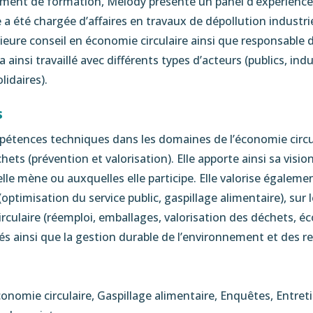
ment de formation, Mélody présente un panel d’expérience
e a été chargée d’affaires en travaux de dépollution industri
eure conseil en économie circulaire ainsi que responsable 
ainsi travaillé avec différents types d’acteurs (publics, indus
lidaires).
s
étences techniques dans les domaines de l’économie circul
ets (prévention et valorisation). Elle apporte ainsi sa vision
lle mène ou auxquelles elle participe. Elle valorise égaleme
(optimisation du service public, gaspillage alimentaire), sur
rculaire (réemploi, emballages, valorisation des déchets, écol
lués ainsi que la gestion durable de l’environnement et des r
onomie circulaire, Gaspillage alimentaire, Enquêtes, Entret