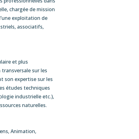
s professionnelles dans
elle, chargée de mission
d’une exploitation de
triels, associatifs,
aire et plus
 transversale sur les
nt son expertise sur les
 les études techniques
ogie industrielle etc.),
essources naturelles.
iens, Animation,