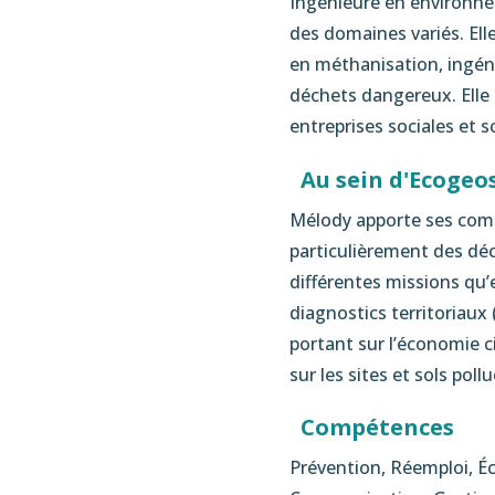
Ingénieure en environne
des domaines variés. Ell
en méthanisation, ingéni
déchets dangereux. Elle a 
entreprises sociales et so
Au sein d'Ecogeo
Mélody apporte ses comp
particulièrement des déch
différentes missions qu’e
diagnostics territoriaux 
portant sur l’économie ci
sur les sites et sols pol
Compétences
Prévention, Réemploi, Éc